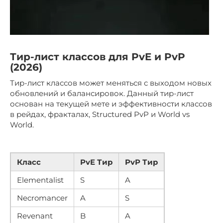
Тир-лист классов для PvE и PvP
(2026)
Тир-лист классов может меняться с выходом новых
обновлений и балансировок. Данный тир-лист
основан на текущей мете и эффективности классов
в рейдах, фракталах, Structured PvP и World vs
World.
Класс
PvE Тир
PvP Тир
Elementalist
S
A
Necromancer
A
S
Revenant
B
A