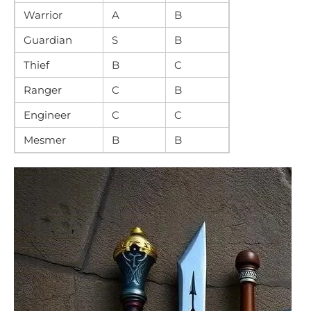
Warrior
A
B
Guardian
S
B
Thief
B
C
Ranger
C
B
Engineer
C
C
Mesmer
B
B