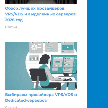
Обзор лучших провайдеров
VPS/VDS и выделенных серверов.
2026 год
Статьи
Выбираем провайдера VPS/VDS и
Dedicated-серверов
Статьи