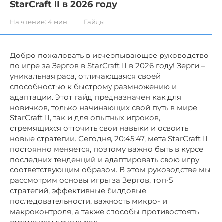
StarCraft II в 2026 году
На чтение:
4 мин
Гайды
Добро пожаловать в исчерпывающее руководство
по игре за Зергов в StarCraft II в 2026 году! Зерги –
уникальная раса, отличающаяся своей
способностью к быстрому размножению и
адаптации. Этот гайд предназначен как для
новичков, только начинающих свой путь в мире
StarCraft II, так и для опытных игроков,
стремящихся отточить свои навыки и освоить
новые стратегии. Сегодня, 20:45:47, мета StarCraft II
постоянно меняется, поэтому важно быть в курсе
последних тенденций и адаптировать свою игру
соответствующим образом. В этом руководстве мы
рассмотрим основы игры за Зергов, топ-5
стратегий, эффективные билдовые
последовательности, важность микро- и
макроконтроля, а также способы противостоять
стратегиям других рас.